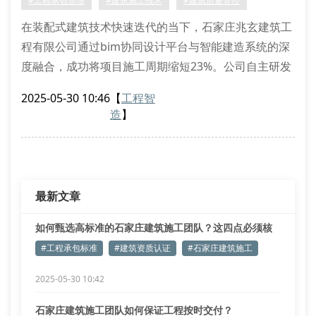
#工程承包管理
#建筑施工技术
#建筑质量管控
专业承包商应具备《建筑业企业资质标准》
在装配式建筑技术快速迭代的当下，石家庄兆玄建筑工
程有限公司通过bim协同设计平台与智能建造系统的深
度融合，成功将项目施工周期缩短23%。公司自主研发
的三维激光扫描质量监测系统，在石家庄某商业综合体
2025-05-30 10:46
【
工程智
项目中实现毫米级偏差控制，该项技术已获得中国建筑
造
】
业协会技术创新奖。
工业化建造体系的技术突围
针对传统现浇施工存在的模板损耗率高问题，公司创新
采用铝合金模架快拆体系，通过模块化设计实现83%的
最新文章
模板重复利
如何甄选高标准的石家庄建筑施工团队？这四点必须核
查
#工程承包标准
#建筑资质认证
#石家庄建筑施工
2025-05-30 10:42
石家庄建筑施工团队如何保证工程按时交付？