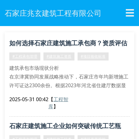
☰
石家庄兆玄建筑工程有限公司
如何选择石家庄建筑施工承包商？资质评估
全解析
#工程承包管理
#建筑施工资质
#项目验收标准
建筑承包市场现状分析
在京津冀协同发展战略推动下，石家庄市年均新增施工
许可证达2300余份。根据2023年河北省住建厅数据显
示，具备总承包特级资质的建筑承包商仅占市场总量的
2025-05-31 00:42
【
工程智
6.8%，其中通过iso 37001反贿赂管理认证的企业不足
库
】
3%。装配式建筑施工技术的渗透率已提升至42%，但
真正掌握bim协同管理平台应用的企业仍存在技术断
石家庄建筑施工企业如何突破传统工艺瓶
层。
承包商资质审查要点
颈？