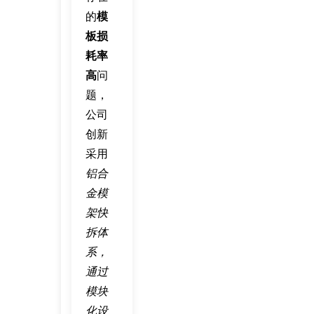
的
模
板损
耗率
高
问
题，
公司
创新
采用
铝合
金模
架快
拆体
系，
通过
模块
化设