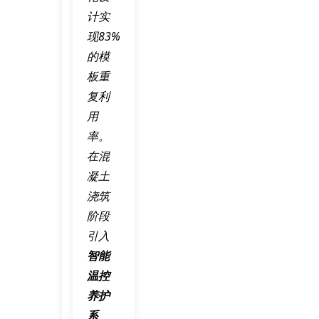
计实
现83%
的模
板重
复利
用
率。
在混
凝土
浇筑
阶段
引入
智能
温控
养护
系