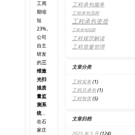
工周
工程承包服务
期缩
工程承包流程
短
工程承包资质
23%。
工程承包陷阱
公司
工程规范解读
自主
工程质量管理
研发
的
三
文章分类
维激
光扫
工程实务
(1)
描质
工程总承包
(1)
量监
工程智库
(5)
测系
统
，
文章归档
在石
家庄
2025 年 5 月
(124)