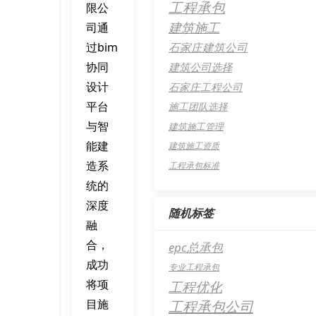
工程承包
限公
建筑施工
司通
过bim
石家庄建筑公司
协同
建筑公司选择
设计
石家庄工程公司
平台
施工团队选择
与智
建筑施工管理
能建
建筑施工资质
造系
工程承包标准
统的
深度
随机标签
融
合，
epc总承包
成功
专业工程承包
将项
工程优化
目施
工程承包公司