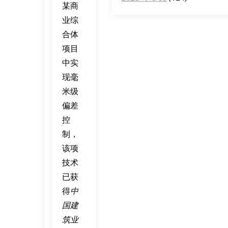
某商
业综
合体
项目
中实
现毫
米级
偏差
控
制，
该项
技术
已获
得
中
国建
筑业