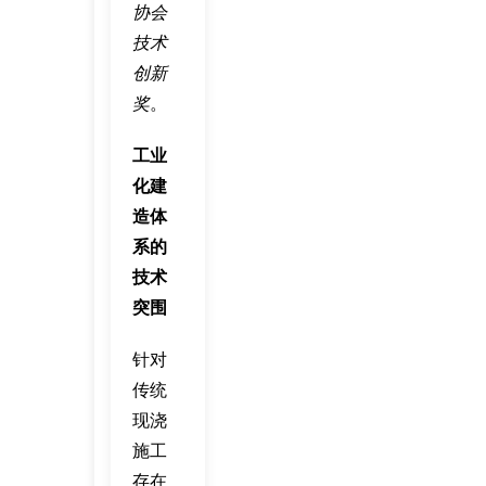
协会
技术
创新
奖
。
工业
化建
造体
系的
技术
突围
针对
传统
现浇
施工
存在